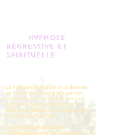
Hypnose
Régressive et
Spirituelle
La méthode de régression utilisée est
un "mix" entre celle utilisée par mes
soins depuis de nombreuses années
et celle de Dolores Cannon, dont
l'efficacité validée sur des milliers de
cas n'est plus à prouver.
Les Hypnoses Régressives
s'effectuent auprès des personnes