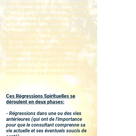
ayant déjà réalisé un travail sur elles-
mêmes dans leur vie actuelle, ceci afin
d'éviter que leurs problématiques liées
à leur présente incarnation ne
parasitent les transmissions
effectuées lors des régressions. Il
s'agit donc de "régler" au préalable le
Karma qui se manifeste dans la vie
actuelle. L'Hypnose Régressive se
positionne donc lorsqu'il "reste
quelque chose" ou qu'un problème de
santé émerge, car c
ette méthode est
avant tout un soin thérapeutique.
Ces Régressions Spirituelles se
déroulent en deux phases:
- Régressions dans une ou des vies
antérieures (qui ont de l'importance
pour que le consultant comprenne sa
vie actuelle et ses éventuels soucis de