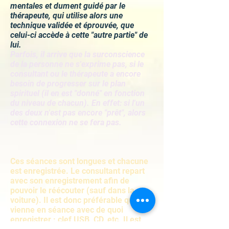
mentales et dument guidé par le
thérapeute, qui utilise alors une
technique validée et éprouvée, que
celui-ci accède à cette "autre partie" de
lui.
Parfois, il arrive que la surconscience
de la personne ne s'exprime pas, si le
consultant ou le thérapeute a encore
besoin de progresser sur le plan
spirituel (il en est "donné" en fonction
du niveau de chacun). En effet: si l'un
des deux n'est pas encore "prêt", alors
cette connexion ne se fera pas.
Ces séances sont longues et chacune
est enregistrée. Le consultant repart
avec son enregistrement afin de
pouvoir le réécouter (sauf dans la
voiture). Il est donc préférable qu'il
vienne en séance avec de quoi
enregistrer : clef USB, CD, etc. Il est