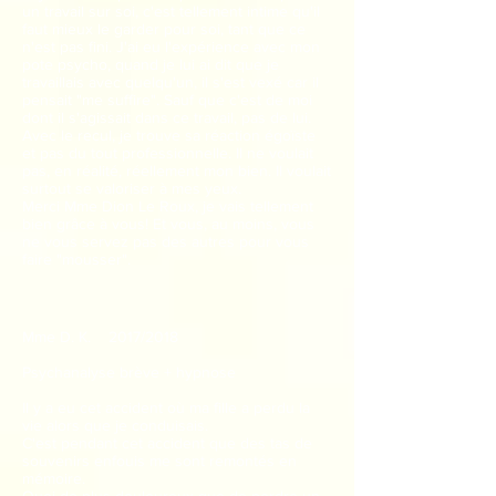
un travail sur soi, c'est tellement intime qu'il
faut mieux le garder pour soi, tant que ce
n'est pas fini. J'ai eu l'expérience avec mon
pote psycho, quand je lui ai dit que je
travaillais avec quelqu'un, il s'est vexé car il
pensait "me suffire". Sauf que c'est de moi
dont il s'agissait dans ce travail, pas de lui.
Avec le recul, je trouve sa réaction égoïste
et pas du tout professionnelle. Il ne voulait
pas, en réalité, réellement mon bien. Il voulait
surtout se valoriser à mes yeux.
Merci Mme Dion Le Roux, je vais tellement
bien grâce à vous! Et vous, au moins, vous
ne vous servez pas des autres pour vous
faire "mousser".
Mme D. K. 2017/2018
Psychanalyse brève + hypnose
Il y a eu cet accident où ma fille a perdu la
vie alors que je conduisais.
C'est pendant cet accident que des tas de
souvenirs enfouis me sont remontés en
mémoire.