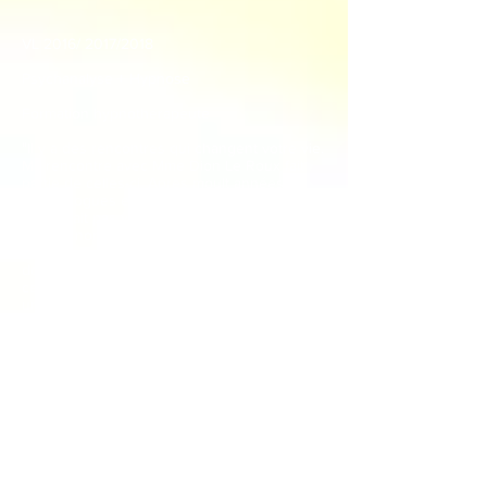
VL 2016/ 2017/2018
Psychanalyse + Hypnose
Formation hypnothérapeute
"Il y a des rencontres qui changent votre vie.
Ma rencontre avec Mme Dion Le Roux fait
partie de celles-ci. Après moult années de
psychologues et psychiatres ma vie
n’avançait pas vraiment. Et par hasard un
contact non formel avec Mme Dion Le Roux,
puis une première séance . Beaucoup de
doutes et du coup j’étais convaincue que
cela n’allait pas marcher. Et au fil du temps,
un sentiment d’apaisement , une nouvelle
confiance et séance après séance une
renaissance. Accompagné par le
professionnalisme mais surtout par
l’humanité, la gentillesse, l’écoute sans
jugement et le respect de Mme Dion Le
Roux je me suis enfin découverte.
Une rencontre magique et encore plus car
j’ai eu la chance et le privilège de faire partie
de du groupe de sa première formation. Et