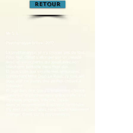
retour
Mr S. L.
Psychanalyse brève 2017
La psychanalyse, je n'y croyais pas du tout.
Pour moi, c'était s'allonger sur un canapé
avec un vieux barbu qui jouait avec son
téléphone portable dans mon dos.
Et puis suite aux excellentes remontées
concernant Mme Dion Le Roux, j'y suis allé
pour voir car j'avais des petites choses à
résoudre.
Et là je dois dire que j'ai totalement changé
d'avis sur la psychanalyse grâce à elle, à sa
méthode originale, efficace, rapide.
Alors je recommande à qui veut l'entendre
d'y aller car vous allez sans doute totalement
changer d'avis sur la psychanalyse.