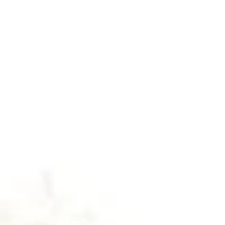
Madame J.P.
Dernier trimestre 2017
Psychanalyse brève
" Merci pour cette psychanalyse par
hypnose.
J'ai rencontré beaucoup de psy dans ma
vie sans jamais réussir à solutionner les
problèmes. En quelques semaines, j'ai plus
progressé qu'en trois ans avec mon
dernier psychanalyste.
C'est toute ma vie qui change, et celle de
mon entourage;
Je vais mieux, je vais bien et maintenant,
j'aime la vie. J'ai bien fait d'aller voir Mme
Dion Le Roux que mon médecin m'avait
conseillé.
Alors merci encore.
Madame P.M.
octobre/ novembre 2016