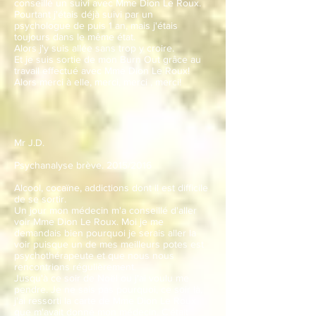
conseillé un suivi avec Mme Dion Le Roux.
Pourtant j'étais déjà suivi par un
psychologue de puis 1 an, mais j'étais
toujours dans le même état.
Alors j'y suis allée sans trop y croire.
Et je suis sortie de mon Burn Out grâce au
travail effectué avec Mme Dion Le Roux!
Alors merci à elle, merci, merci , merci!
Mr J.D.
Psychanalyse brève. 2015/2016
Alcool, cocaïne, addictions dont il est difficile
de se sortir.
Un jour mon médecin m'a conseillé d'aller
voir Mme Dion Le Roux. Moi je me
demandais bien pourquoi je serais aller la
voir puisque un de mes meilleurs potes est
psychothérapeute et que nous nous
rencontrions régulièrement.
Jusqu'à ce soir de Noël ou j'ai voulu me
pendre. Je ne sais pas pourquoi, ce soir là,
j'ai ressorti la carte de Mme Dion Le Roux
que m'avait donné mon médecin. C'était