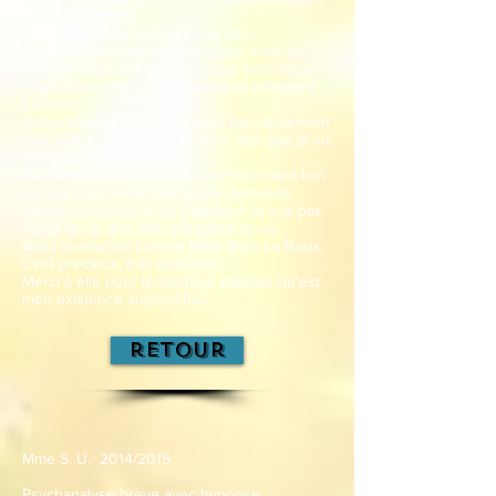
d'être COMPRIS!
Puis nous nous sommes vus pour
entreprendre une psychanalyse, celle qui
met de l'hypnose dedans, cette technique
originale qu'elle a mis au point et tellement
efficace.
Aujourd'hui je vis. Je ne veux pas seulement
dire que je suis vivant, je veux dire que je vis
réellement.
Ces tentatives de suicide sont tellement loin
de moi aujourd'hui que je me demande
même comment j'ai pu y penser! Je n'ai pas
honte de le dire: elle m'a sauvé la vie.
Alors quelqu'un comme Mme Dion Le Roux,
c'est précieux, très précieux.
Merci à elle pour le bonheur paisible qu'est
mon existence aujourd'hui.
retour
Mme S. U. 2014/2015
Psychanalyse brève avec hypnose