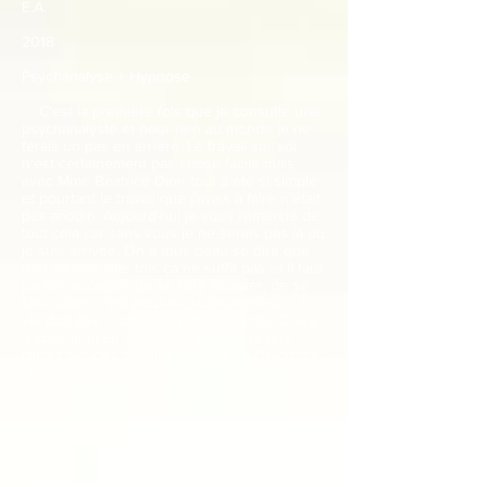
E.A.
2018
Psychanalyse + Hypnose
C'est la première fois que je consulte une
psychanalyste et pour rien au monde je ne
ferais un pas en arrière. Le travail sur soi
n'est certainement pas chose facile mais
avec Mme Béatrice Dion tout a été si simple
et pourtant le travail que j'avais à faire n'était
pas anodin. Aujourd'hui je vous remercie de
tout cela car sans vous je ne serais pas là où
je suis arrivée. On a tous beau se dire que
tout va bien des fois ça ne suffit pas et il faut
parfois accepter de se faire écouter, de se
faire aider, c'est pour en sortir meilleur. La
vie doit être croquée à pleines dents. Grâce
à vous je m'en suis sortie plus forte que
jamais par des simples mots et de l'hypnose.
Un simple merci ne suffira jamais. Le travail
que vous faites est extraordinaire, vous êtes
une personne très à l'écoute de ses patients
et c'est ce dont nous avons tous besoin.
Merci encore pour tout.