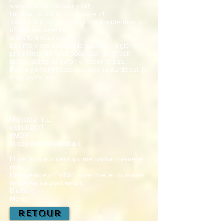
sans être de mauvais poil!
Un tour de force... En douceur!
J'avais déjà vu un hypno thérapeute mais ça
n'avait pas marché.
Alors la différence?
La différence est qu'elle nous fait régler les
problèmes de fond pour que l'arrêt soit
facile, rapide, et qu'on y retourne pas.
Pari largement réussi, surtout qu'au début, je
n'y croyais pas...
Monsieur Y.L.
début 2017
EMDR
stress post traumatique
Et ce fichu accident qui me hantait même la
nuit.
Une séance d'EMDR, juste une, et tous mes
fantômes se sont enfuis!
Bluffant!
Merci
retour