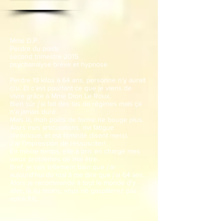
Mme D.P.
Perdre du poids
second trimestre 2015
psychanalyse brève et hypnose
Perdre 19 kilos à 64 ans, personne n'y aurait
cru. Et c'est pourtant ce que je viens de
vivre grâce à Mme Dion Le Roux.
Bien sûr j'ai fait des tas de régimes mais ça
n'a jamais duré.
Mais là, mon poids de forme ne bouge plus.
Alors mes articulations, ma fatigue
chronique, et ma féminité disent merci.
J'ai l'impression de ressusciter!
En même temps, elle a pris en charge mes
vieux problèmes de mal être.
Bref, je vais tellement bien que j'ai
aujourd'hui du mal à me dire que j'ai 64 ans.
Alors je recommande à tout le monde d'y
aller, là au moins, vous ne gaspillerez pas
votre fric.