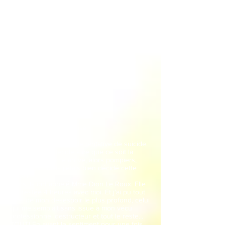
avec les mêmes qualités , une formation
passionnante faite d’échanges,
d’accompagnement toujours dans la
bienveillance, un véritable partage et non
pas un maître qui partage ou pas son savoir
avec ses élèves. Pour tout cela et bien plus
encore chapeau bas Mme Dion Le Roux ,
merci pour tout et merci surtout de nous
montrer la beauté que peut avoir l’ETRE
HUMAIN ."
Y L N 2015/2016
Psychanalyse + hypnose
Août 2015, ma seconde tentative de suicide.
Et j'étais bien décidé à ce que ce soit la
bonne. Ma femme arrive, alors pompiers,
médecins... Mais j'étais bien décidé cette
fois-ci.
Alors ils ont appelé Mme Dion Le Roux. Elle
est restée 4 heures avec moi. Et j'ai pu tout
dire, de mon désespoir le plus profond, celui
qui me semblait sans issue à mon vécu
professionnel destructeur et tout le reste...
TOUT! En ayant le sentiment pour une fois