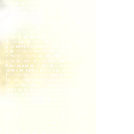
comme un dernier sursaut, ou une envie
d'essayer encore de vivre...
Et j'ai appelé, le soir de Noël. Et elle a
décroché!
Et ce soir là, nous sommes restés 2 heures
au téléphone! Deux heures le soir de Noël,
et elle n'a pas raccroché tant qu'elle n'a pas
été sûre que je ne ferai pas de bêtise.
Puis nous nous sommes vus pour gérer mes
problèmes d'addiction, de mal être.
Aujourd'hui je vais très bien. Je suis
débarrassé de toutes ces histoires de
dépendances et je le dois à Mme Dion Le
Roux que je ne remercierais jamais assez. Je
crois que je peux dire que je lui dois la vie.
Et j'ai appris des choses importantes:
Les addictions sont des béquilles, et ne sont
pas condamnables. Il faut donc aller
chercher et résoudre les raisons pour
lesquelles on a besoin de ces béquilles
Et on ne peut pas se faire prendre en
charge pas ses "potes", même si ils sont
professionnels de la chose. Car entre amis,
c'est autre chose qui se joue, et qui fait que
l'ami en question (ou le proche) ne pourra
pas aller aussi loin et se mettra des limites
qui n'ont pas de place dans un travail sur soi.
Et j'irai même plus loi: quand on entreprend