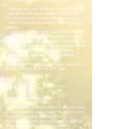
Abusée par mon père de l'âge de 7 ans à
l'âge de 15 ans, j'avais traîné, à 49 ans de
psy en psy pour essayer de survivre à ça.
Rien n'y faisait, la blessure restait toujours
béante.
Jusqu'à ma rencontre avec Mme Dion Le
Roux, que je suis allée rencontrer suite au
bouche à oreille qui lui est très favorable. J'y
suis allée en me disant que ce serait comme
toujours, juste une béquille provisoire.
Sauf que là, avec elle, j'ai pu cicatriser,
guérir, vivre!!!
Alors merci Mme Dion Le Roux. Aujourd'hui
je suis vivante! Et je n'ai plus mal!
R. L. M.
Psychanalyse brève. 2016
Vivre pendant 2 ans en Burn Out, c'est vivre
en permanence avec l'envie de mourir, dans
la souffrance et le désespoir.
Puis mon médecin de famille, après qu'il ait
posé le diagnostic de Burn Out, m'a