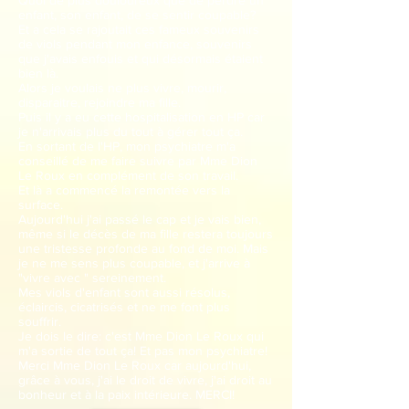
Quoi de plus douloureux que de perdre un
enfant, son enfant, de se sentir coupable?
Et a cela se rajoutait ces fameux souvenirs
de viols pendant mon enfance, souvenirs
que j'avais enfouis et qui désormais étaient
bien là.
Alors je voulais ne plus vivre, mourir,
disparaitre, rejoindre ma fille.
Puis il y a eu cette hospitalisation en HP car
je n'arrivais plus du tout à gérer tout ça.
En sortant de l'HP, mon psychiatre m'a
conseillé de me faire suivre par Mme Dion
Le Roux en complément de son travail.
Et là a commencé la remontée vers la
surface.
Aujourd'hui j'ai passé le cap et je vais bien,
même si le décès de ma fille restera toujours
une tristesse profonde au fond de moi. Mais
je ne me sens plus coupable, et j'arrive à
"vivre avec " sereinement.
Mes viols d'enfant sont aussi résolus,
éclaircis, cicatrisés et ne me font plus
souffrir.
Je dois le dire: c'est Mme Dion Le Roux qui
m'a sortie de tout ça! Et pas mon psychiatre!
Merci Mme Dion Le Roux car aujourd'hui,
grâce à vous, j'ai le droit de vivre, j'ai droit au
bonheur et à la paix intérieure. MERCI!