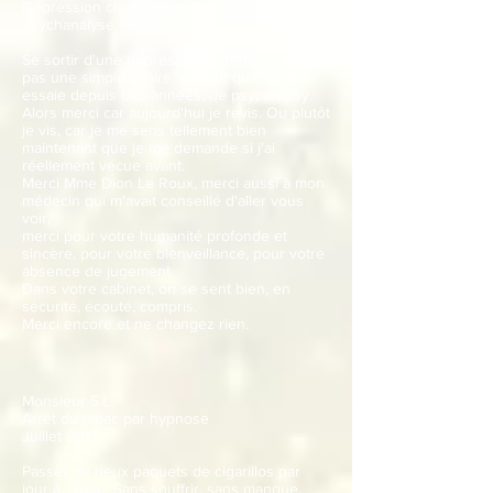
Dépression chronique
Psychanalyse brève
Se sortir d'une dépression chronique n'est
pas une simple affaire, surtout quand on
essaie depuis des années, de psy, en psy.
Alors merci car aujourd'hui je revis. Ou plutôt
je vis, car je me sens tellement bien
maintenant que je me demande si j'ai
réellement vécue avant.
Merci Mme Dion Le Roux, merci aussi à mon
médecin qui m'avait conseillé d'aller vous
voir,
merci pour votre humanité profonde et
sincère, pour votre bienveillance, pour votre
absence de jugement.
Dans votre cabinet, on se sent bien, en
sécurité, écouté, compris.
Merci encore et ne changez rien.
Monsieur S.L.
Arrêt du tabac par hypnose
Juillet 2017
Passer de deux paquets de cigarillos par
jour à... Rien! Sans souffrir, sans manque,