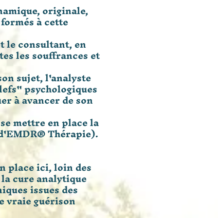
amique, originale,
 formés à cette
t le consultant, en
tes les souffrances et
on sujet, l'analyste
clefs" psychologiques
uer à avancer de son
 se mettre en place la
u d'EMDR® Thérapie).
 place ici, loin des
la cure analytique
niques issues des
e vraie guérison