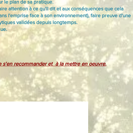
 le plan de sa pratique.
ire attention à ce qu'il dit et aux conséquences que cela
 dans l'emprise face à son environnement), faire preuve d'une
alytiques validées depuis longtemps.
que.
 de s'en recommander et
à la mettre en oeuvre.