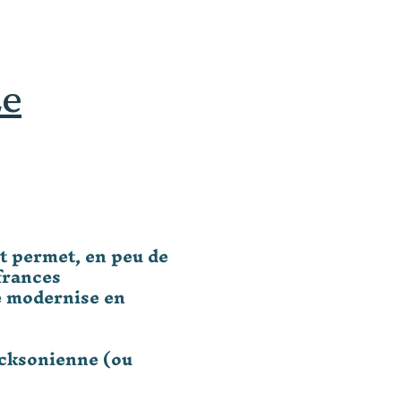
Le
t permet, en peu de
frances
e modernise en
icksonienne (ou