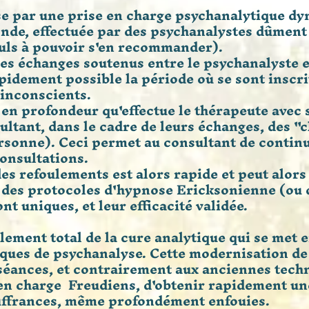
se par
une prise en charge psychanalytique dyn
onde, effectuée par des psychanalystes dûment
euls à pouvoir s'en recommander).
des échanges soutenus entre le psychanalyste e
apidement possible la période où se sont inscri
 inconscients.
 en profondeur qu'effectue le thérapeute avec s
ltant, dans le cadre de leurs échanges, des "
ersonne). Ceci permet au consultant de contin
onsultations.
des refoulements est alors rapide et peut alors
ia des protocoles d'hypnose Ericksonienne (o
nt uniques, et leur efficacité validée.
lement total de la cure analytique qui se met en
ques de psychanalyse. Cette modernisation de 
 séances, et contrairement aux anciennes tech
en charge Freudiens, d'obtenir rapidement un
ouffrances, même profondément enfouies.