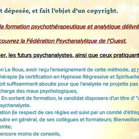
 déposée, et fait l'objet d'un copyright.
 formation psychothérapeutique et analytique délivré
ouvrez la Fédération Psychanalytique de l'Ouest.
er, les futurs psychanalystes, ainsi que ceux pratiquan
n Le Roux, avoir reçu l'enseignement de cette méthode,
et 
apie (la certification en Hypnose Régressive et Spirituelle 
 soit suffisamment aboutie pour que l'analyste ne projette p
en charge des maux psychologiques,
En sortant de formation, le candidat disposera d'un titre d' "
 psychanalyste.
on (le respect de ces règles est suivi par un comité d'éthiq
'autre en général, de ses collègues et formateurs; Bienveilla
einte;
 encore moins de conseils,