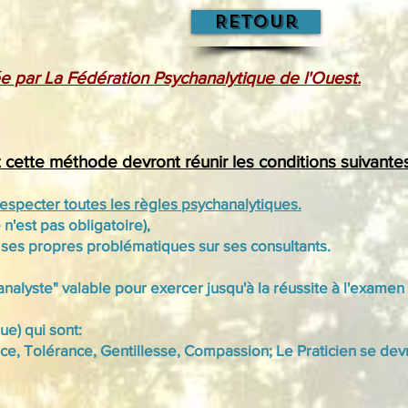
Retour
e par La Fédération Psychanalytique de l'Ouest.
t cette méthode devront réunir les conditions suivantes
respecter toutes les règles psychanalytiques.
n'est pas obligatoire),
as ses propres problématiques sur ses consultants.
analyste" valable pour exercer jusqu'à la réussite à l'examen
ue) qui sont:
nce, Tolérance, Gentillesse, Compassion; Le Praticien se dev