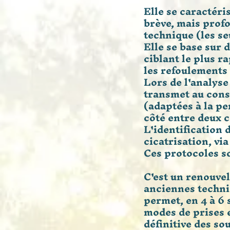
Elle se caractéri
brève, mais prof
technique (les s
Elle se base sur 
ciblant le plus r
les refoulements
Lors de l'analyse
transmet au consu
(adaptées à la p
côté entre deux c
L'identification 
cicatrisation, v
Ces protocoles so
C'est un renouvel
anciennes techni
permet, en 4 à 6
modes de prises 
définitive des s