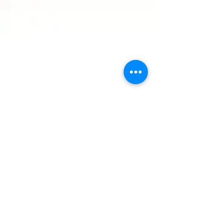
passages à l’acte liés au délire
peuvent prendre des formes diverses :
procédure juridiques, agression
jusqu’au meurtre, séparation d’avec le
conjoint…
Les délires concernent aussi les
voisins, la famille, les entrepreneurs,
les médecins, les employeurs… Après
un accident, il réclamera des
indemnités, une pension d'invalidité ou
une rente. Il harcèlera la sécurité
sociale, les experts, le responsable de
l'accident, les avocats, les médecins.
Toute parole ou acte extérieur est
interprété en fonction de ce délire qui
peut le mener à des actes violents.
Le délire de jalousie concerne le
conjoint ou une simple connaissance.
Chaque regard, parole, ou retard, est
interprété comme la preuve de