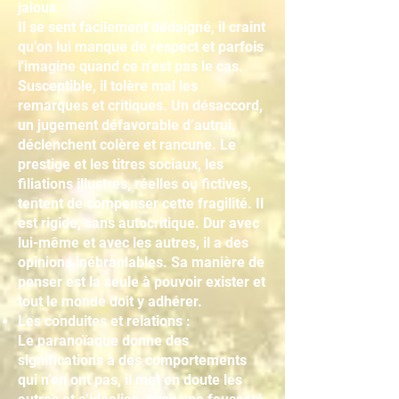
jaloux.
Il se sent facilement dédaigné, il craint
qu’on lui manque de respect et parfois
l'imagine quand ce n'est pas le cas.
Susceptible, il tolère mal les
remarques et critiques. Un désaccord,
un jugement défavorable d’autrui,
déclenchent colère et rancune. Le
prestige et les titres sociaux, les
filiations illustres, réelles ou fictives,
tentent de compenser cette fragilité. Il
est rigide, sans autocritique. Dur avec
lui-même et avec les autres, il a des
opinions inébranlables. Sa manière de
penser est la seule à pouvoir exister et
tout le monde doit y adhérer.
Les conduites et relations :
Le paranoïaque donne des
significations à des comportements
qui n’en ont pas, il met en doute les