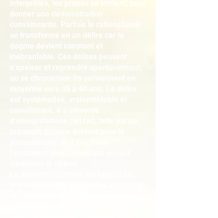
interprétés, les propos se tordent, pour
donner une démonstration
convaincante. Parfois le rationalisme
se transforme en un délire car le
dogme devient constant et
inébranlable. Ces délires peuvent
s’apaiser et reprendre spontanément,
ou se chroniciser. Ils surviennent en
moyenne vers 35 à 40 ans. Le délire
est systématisé, vraisemblable et
convaincant. Il s’alimente
d’interprétations (tel fait, telle parole,
prennent un sens évident pour le
paranoïaque), et d’intuitions
(sentiment idée immédiate venant
confirmer le délire).
Le délirant accumule les faits et les
preuves, rumine sans cesse et nourrit
des sentiments de haine contre les «
spoliateurs ». Il échafaude des plans
pour les confondre, se venger. Les