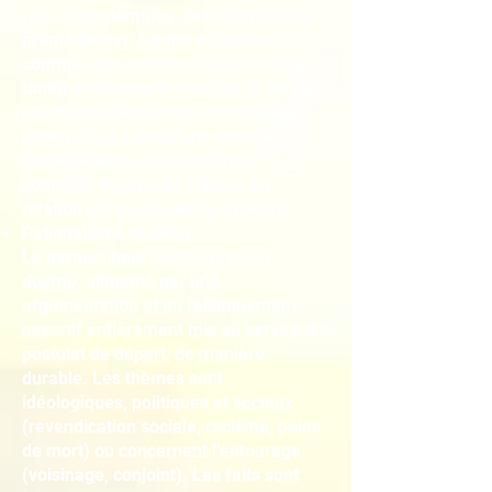
(par des calomnies, des vengeances
préméditées). L’autre est perçu
comme étant tantôt très bon et idéal,
tantôt entièrement mauvais. Il est fait
peu de cas de ses caractéristiques
propres. Il y a aussi une volonté
d’omnipotence qui consiste à
contrôler, manipuler, utiliser. La
relation est grevée par la jalousie.
Rationalisme et délire
Le paranoïaque met en place un
dogme, alimenté par une
argumentation et un raisonnement
assertif entièrement mis au service du
postulat de départ, de manière
durable. Les thèmes sont
idéologiques, politiques et sociaux
(revendication sociale, racisme, peine
de mort) ou concernent l’entourage
(voisinage, conjoint). Les faits sont