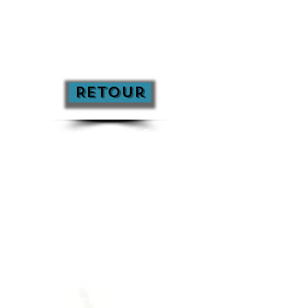
Retour
La paranoïa est une maladie mentale,
une psychose, caractérisée par
l’importance de l’agressivité et des
tendances projectives (attribution à
autrui de ce qui, en réalité, est en soi).
Elle a été décrite par Kraepelin (1899),
puis par les français Genil Perrin
(1926) et Lacan (1932). 2% à 3% de la
population est concernée par cette
pathologie.
Les problèmes débutent vers trois ou
quatre ans par des difficultés de