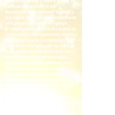
insatisfaits de leurs notes à l’école, de
l’attitude des parents et des
éducateurs, qu’ils estiment injustes à
leur égard. Déjà, des faits insignifiants
sont grossis et montés en épingle.
À l’adolescence, ce sont des jeunes se
conformant à des règlements sévères,
n’admettant pas la contradiction.
Autoritaire et tyranniques vis-à-vis de
leurs camarades, ils professent des
opinions tranchées et irréfutables,
adoptent des causes politiques avec
fanatisme. La tendance au repli
augmente. Les relations avec les
autres et surtout l’autre sexe sont
difficiles et conflictuelles. Ces jeunes
font preuve d’un moralisme
outrancier. Ils se réfugient derrière
des croyances, parfois religieuses, des
principes rigides.