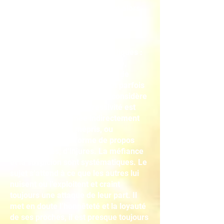
Adulte, le paranoïaque devient alors
assez facilement repérable, car les
traits cliniques sont marqués :
Le caractère paranoïaque :
Certains traits sont caractéristiques :
orgueil, méfiance, susceptibilité,
rigidité, irréalisme et fausseté de
jugement. Il est orgueilleux et parfois
méprisant pour autrui, et se considère
comme supérieur. L’agressivité est
importante, exprimée indirectement
par une pointe de mépris, ou
directement sous forme de propos
désagréables, d’injures. La méfiance
et la suspicion sont systématiques. Le
sujet s’attend à ce que les autres lui
nuisent ou l’exploitent et craint
toujours une attaque de leur part. Il
met en doute l’honnêteté et la loyauté
de ses proches, il est presque toujours