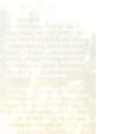
communication, une timidité avec les
adultes et les autres enfants. Ce sont
des enfants renfermés et instables.
La relation avec la mère est
ambivalente et parfois haineuse. Le
père est peu présent et l’enfant essaye
de l’éviter. Il peut y avoir une anxiété
importante et non maîtrisable qui se
manifeste dans des terreurs nocturnes
et des craintes diverses. On retrouve
des attitudes éducatives parentales
inadaptées et malveillantes.
Vers l’âge scolaire apparaissent des
phobies, sans déficit intellectuel, et les
résultats scolaires ne sont pas
perturbés. L’agressivité et la jalousie
sont fortement présentes dès cet âge
et se manifestent vis-à-vis de la fratrie
ou des camarades. Ces enfants sont