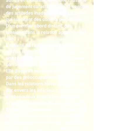
autres et s’idéalise, avec une fausseté
de jugement caractéristique. Il s'ensuit
des attitudes inadaptées à la situation
qui suscitent des conflits perpétuels.
D’un premier abord distant, des
tensions dans la relation apparaissent
vite.
L’activité de l'individu est normale et
parfois importante. Il peut même avoir
une réussite sociale spectaculaire car
son adaptation est souvent excellente.
Elle disparaît seulement s’il est envahi
par des préoccupations délirantes.
Dans les relations hiérarchisées, il est
dur envers les inférieurs, respectueux
et obséquieux envers les supérieurs,
et en rivalité agressive avec ses pairs.
Il cherche à dominer et à grimper dans
la hiérarchie et peut nuire gravement
et sans remords à ceux qu’il considère
comme ses rivaux ou ses ennemis